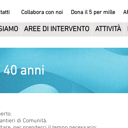
tatti
Collabora con noi
Dona il 5 per mille
A
 SIAMO
AREE DI INTERVENTO
ATTIVITÀ
 40 anni
perto.
antieri di Comunità.
tare, per prenderci il tempo necessario: