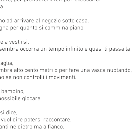
a.
o ad arrivare al negozio sotto casa,
gna per quanto si cammina piano.
e a vestirsi,
sembra occorra un tempo infinito e quasi ti passa la v
glia,
embra alto cento metri o per fare una vasca nuotando,
o se non controlli i movimenti.
n bambino,
possibile giocare.
i dice,
 vuol dire potersi raccontare.
nti né dietro ma a fianco.