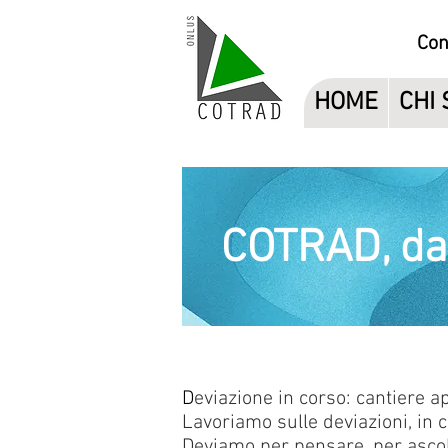
Con
HOME
CHI
COTRAD, da
D
eviazione in corso: cantiere a
Lavoriamo sulle deviazioni, in c
Deviamo per pensare, per ascol