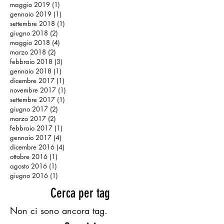
maggio 2019
(1)
1 post
gennaio 2019
(1)
1 post
settembre 2018
(1)
1 post
giugno 2018
(2)
2 post
maggio 2018
(4)
4 post
marzo 2018
(2)
2 post
febbraio 2018
(3)
3 post
gennaio 2018
(1)
1 post
dicembre 2017
(1)
1 post
novembre 2017
(1)
1 post
settembre 2017
(1)
1 post
giugno 2017
(2)
2 post
marzo 2017
(2)
2 post
febbraio 2017
(1)
1 post
gennaio 2017
(4)
4 post
dicembre 2016
(4)
4 post
ottobre 2016
(1)
1 post
agosto 2016
(1)
1 post
giugno 2016
(1)
1 post
Cerca per tag
Non ci sono ancora tag.