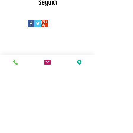
Seguici
EVENTI
EVENTI